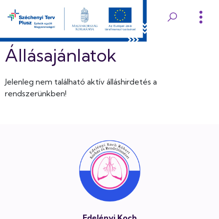
Ugrás
a
Edelényi
tartalomra
Koch
Állásajánlatok
Róbert
Jelenleg nem található aktív álláshirdetés a
Kórház
rendszerünkben!
és
Lábléc
Rendelőintézet
Edelényi Koch