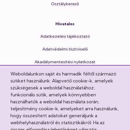
Osztálykereső
Hivatalos
Adatkezelési tájékoztató
Adatvédelmi tisztviselő
Akadálymentesítési nyilatkozat
Weboldalunkon saját és harmadik féltől származó
Cookie Policy
sütiket használunk: Alapvető cookie-k, amelyek
Egészségvonal
szükségesek a weboldal használatához;
funkcionális sütik, amelyek könnyebben
Felhasználási feltételek
használhatók a weboldal használata során;
teljesítmény cookie-k, amelyeket arra használunk,
Impresszum
hogy összesített adatokat generáljunk a
webhelyhasználatról és statisztikákról. Ha az
Intézeti házirend
összes elfogadása lehetőséget választja,