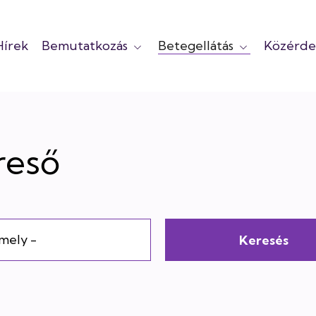
Hírek
Bemutatkozás
Betegellátás
Közérde
reső
et