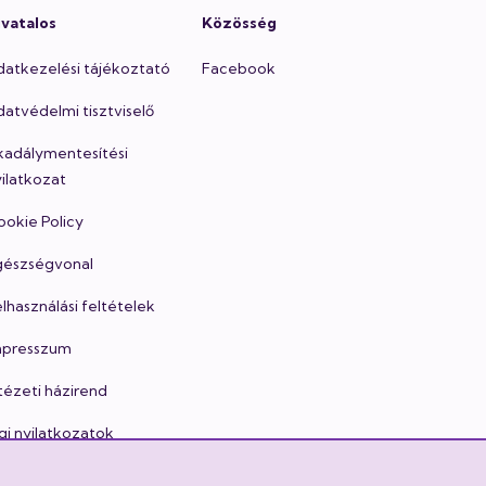
ivatalos
Közösség
datkezelési tájékoztató
Facebook
atvédelmi tisztviselő
kadálymentesítési
ilatkozat
okie Policy
gészségvonal
lhasználási feltételek
mpresszum
tézeti házirend
gi nyilatkozatok
togatási rend