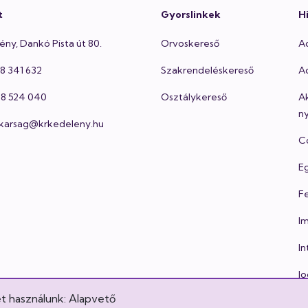
t
Gyorslinkek
H
ény, Dankó Pista út 80.
Orvoskereső
A
48 341 632
Szakrendeléskereső
Ad
 48 524 040
Osztálykereső
A
ny
itkarsag@krkedeleny.hu
Co
E
Fe
I
In
Jo
et használunk: Alapvető
Lá