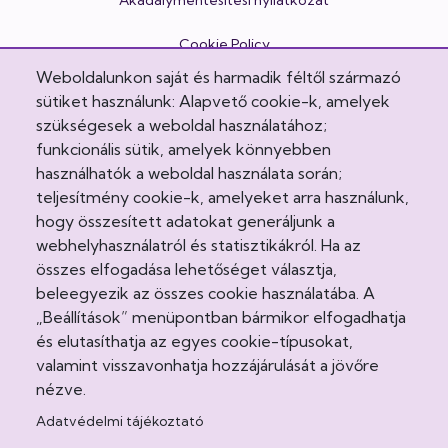
Akadálymentesítési nyilatkozat
Cookie Policy
Weboldalunkon saját és harmadik féltől származó
Egészségvonal
sütiket használunk: Alapvető cookie-k, amelyek
szükségesek a weboldal használatához;
Felhasználási feltételek
funkcionális sütik, amelyek könnyebben
használhatók a weboldal használata során;
Impresszum
teljesítmény cookie-k, amelyeket arra használunk,
Intézeti házirend
hogy összesített adatokat generáljunk a
webhelyhasználatról és statisztikákról. Ha az
Jogi nyilatkozatok
összes elfogadása lehetőséget választja,
beleegyezik az összes cookie használatába. A
Látogatási rend
„Beállítások” menüpontban bármikor elfogadhatja
és elutasíthatja az egyes cookie-típusokat,
Minőségirányítás
valamint visszavonhatja hozzájárulását a jövőre
nézve.
Közösség
Adatvédelmi tájékoztató