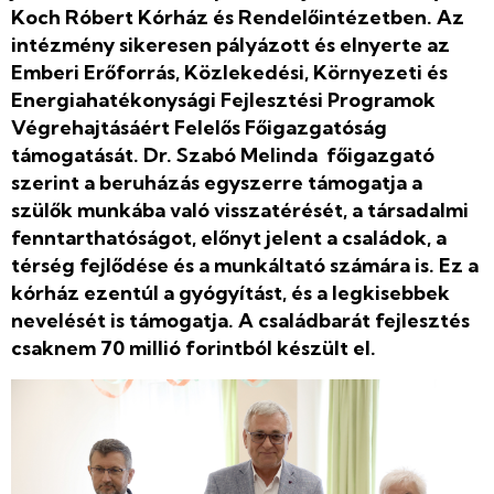
Koch Róbert Kórház és Rendelőintézetben. Az
intézmény sikeresen pályázott és elnyerte az
Emberi Erőforrás, Közlekedési, Környezeti és
Energiahatékonysági Fejlesztési Programok
Végrehajtásáért Felelős Főigazgatóság
támogatását. Dr. Szabó Melinda főigazgató
szerint a beruházás egyszerre támogatja a
szülők munkába való visszatérését, a társadalmi
fenntarthatóságot, előnyt jelent a családok, a
térség fejlődése és a munkáltató számára is. Ez a
kórház ezentúl a gyógyítást, és a legkisebbek
nevelését is támogatja. A családbarát fejlesztés
csaknem 70 millió forintból készült el.