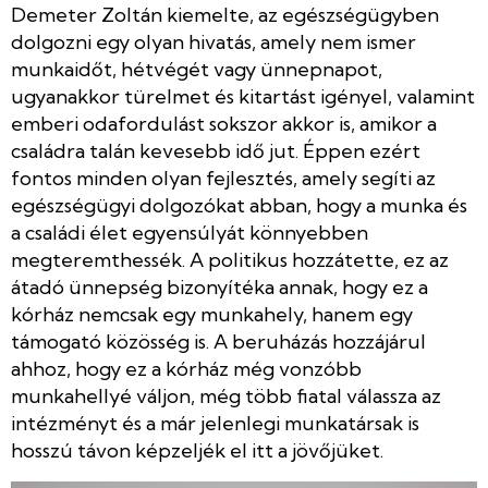
Demeter Zoltán kiemelte, az egészségügyben
dolgozni egy olyan hivatás, amely nem ismer
munkaidőt, hétvégét vagy ünnepnapot,
ugyanakkor türelmet és kitartást igényel, valamint
emberi odafordulást sokszor akkor is, amikor a
családra talán kevesebb idő jut. Éppen ezért
fontos minden olyan fejlesztés, amely segíti az
egészségügyi dolgozókat abban, hogy a munka és
a családi élet egyensúlyát könnyebben
megteremthessék. A politikus hozzátette, ez az
átadó ünnepség bizonyítéka annak, hogy ez a
kórház nemcsak egy munkahely, hanem egy
támogató közösség is. A beruházás hozzájárul
ahhoz, hogy ez a kórház még vonzóbb
munkahellyé váljon, még több fiatal válassza az
intézményt és a már jelenlegi munkatársak is
hosszú távon képzeljék el itt a jövőjüket.