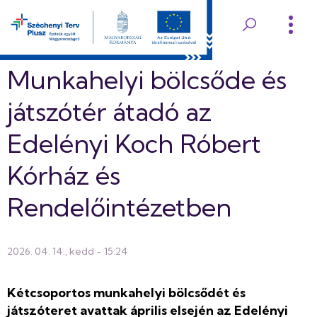
Ugrás
a
Edelényi
tartalomra
Koch
Munkahelyi bölcsőde és
Róbert
játszótér átadó az
Kórház
Edelényi Koch Róbert
és
Kórház és
Rendelőintézet
Rendelőintézetben
2026. 04. 14., kedd - 15:24
Kétcsoportos munkahelyi bölcsődét és
játszóteret avattak április elsején az Edelényi